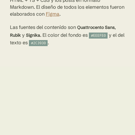
HTML + TS + CSS y los posts en formato
Markdown. El diseño de todos los elementos fueron
elaborados con
Figma
.
Las fuentes del contenido son
,
Quattrocento Sans
y
. El color del fondo es
y el del
Rubik
Signika
#EEEFE0
texto es
.
#2C3930