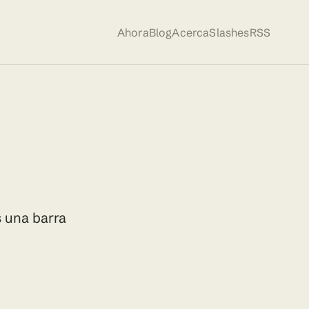
Ahora
Blog
Acerca
Slashes
RSS
s una barra